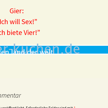
Gier:
Ich will Sex!”
ch biete Vier!”
mmentar
 veröffentlicht.
Erforderliche Felder sind mit
*