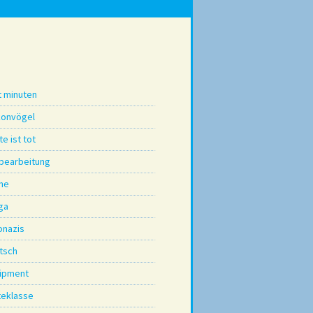
t minuten
konvögel
e ist tot
dbearbeitung
me
ga
onazis
tsch
ipment
teklasse