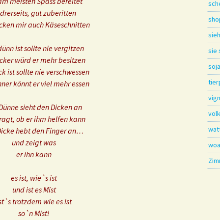
am meisten Spass bereitet
sch
drerseits, gut zuberitten
sho
ken mir auch Käseschnitten
sieh
ünn ist sollte nie vergitzen
sie
icker würd er mehr besitzen
soj
ck ist sollte nie verschwessen
tier
nner könnt er viel mehr essen
vig
Dünne sieht den Dicken an
vol
ragt, ob er ihm helfen kann
wat
Dicke hebt den Finger an…
und zeigt was
woa
er ihn kann
Zim
es ist, wie`s ist
und ist es Mist
st`s trotzdem wie es ist
so`n Mist!