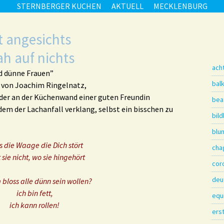
STERNBERGER KUCHEN
AKTUELL
MECKLENBURG
t angesichts
ah auf nichts
ach
d dünne Frauen”
bal
 von Joachim Ringelnatz,
der an der Küchenwand einer guten Freundin
beat
dem der Lachanfall verklang, selbst ein bisschen zu
bil
blu
es die Waage die Dich stört
cha
 sie nicht, wo sie hingehört
cor
deu
bloss alle dünn sein wollen?
ich bin fett,
equ
ich kann rollen!
ers