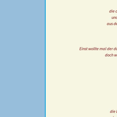
die 
und
aus de
Einst wollte mal der 
doch we
die 