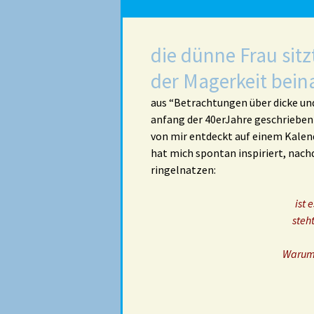
die dünne Frau sitz
der Magerkeit bein
aus “Betrachtungen über dicke un
anfang der 40erJahre geschrieben
von mir entdeckt auf einem Kalen
hat mich spontan inspiriert, nach
ringelnatzen:
ist 
steht
Warum 