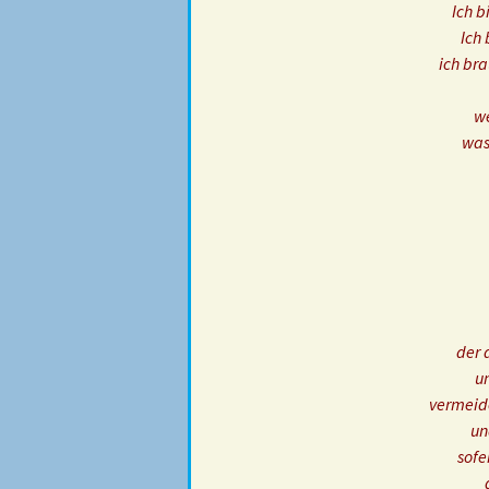
Ich b
Ich 
ich bra
we
was
der 
u
vermeide
un
sofe