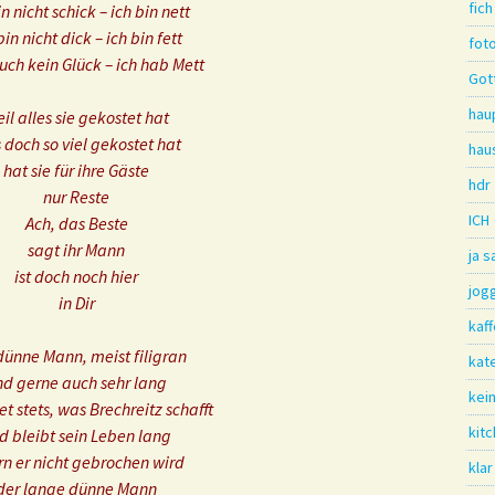
fich
in nicht schick – ich bin nett
bin nicht dick – ich bin fett
fot
uch kein Glück – ich hab Mett
Gott
hau
il alles sie gekostet hat
 doch so viel gekostet hat
hau
hat sie für ihre Gäste
hdr
nur Reste
ICH
Ach, das Beste
sagt ihr Mann
ja 
ist doch noch hier
jog
in Dir
kaf
dünne Mann, meist filigran
kat
nd gerne auch sehr lang
kei
t stets, was Brechreitz schafft
kit
d bleibt sein Leben lang
rn er nicht gebrochen wird
klar
der lange dünne Mann