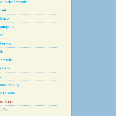
m! Schlaf mit mir!
zeit
bbläser
raturpreis
ro
kerade
ik
 verstehn
zestehn
e
htschreibung
derroulade
gelnatzen
koffer