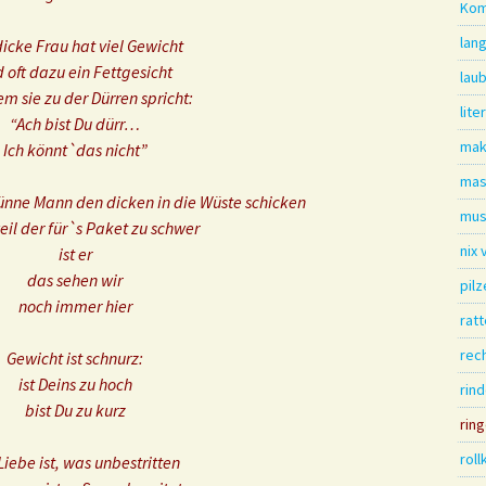
Kom
lang
dicke Frau hat viel Gewicht
 oft dazu ein Fettgesicht
lau
m sie zu der Dürren spricht:
lite
“Ach bist Du dürr…
mak
Ich könnt`das nicht”
mas
dünne Mann den dicken in die Wüste schicken
mus
il der für`s Paket zu schwer
nix
ist er
das sehen wir
pil
noch immer hier
ratt
rec
Gewicht ist schnurz:
ist Deins zu hoch
rin
bist Du zu kurz
rin
roll
Liebe ist, was unbestritten