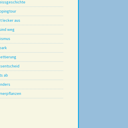
eissgeschichte
ppingtour
t lecker aus
 sind weg
aismus
park
nettierung
ksentscheid
ts ab
nders
merpflanzen