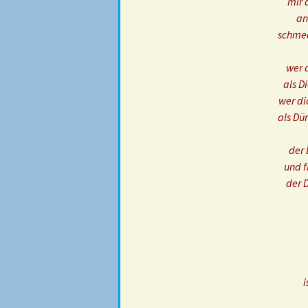
mir 
an
schmec
wer d
als D
wer di
als Dü
der 
und f
der 
i