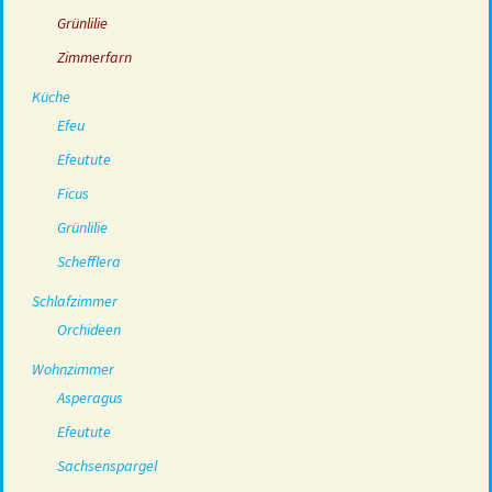
Grünlilie
Zimmerfarn
Küche
Efeu
Efeutute
Ficus
Grünlilie
Schefflera
Schlafzimmer
Orchideen
Wohnzimmer
Asperagus
Efeutute
Sachsenspargel