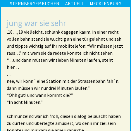
STERNBERGER KUCHEN
AKTUELL
MECKLENBURG
jung war sie sehr
,18…,19 vielleicht, schlank dagegen kaum. in einer recht
vollen bahn stand sie wuchtig an eine tür gelehnt und sah
und tippte wichtig auf ihr mobiltelefon: “Wir müssen jetzt
raus…” mit wem sie da redete konnte ich nicht sehen.
“…und dann müssen wir sieben Minuten laufen, steht
hier…
…
nee, wir könn´ eine Station mit der Strassenbahn fah´n.
dann müssen wir nur drei Minuten laufen.”
“Ohh gut! und wann kommt die?”
“In acht Minuten.”
schmunzelnd war ich froh, diesen dialog belauscht haben
zu dürfen und überlegte amüsiert, wo denn ihr ziel sein
könnte und mir kam die amerikanische