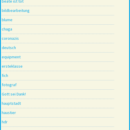
beate ist tot
bildbearbeitung
blume
chaga
coronazis
deutsch
equipment
ersteklasse
fich
fotograf
Gott sei Dank!
hauptstadt
haustier
hdr