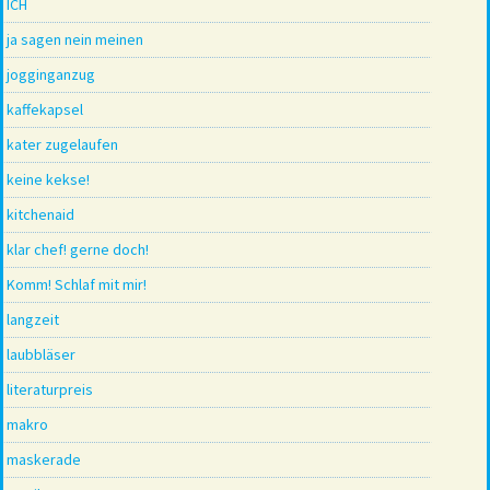
ICH
ja sagen nein meinen
jogginganzug
kaffekapsel
kater zugelaufen
keine kekse!
kitchenaid
klar chef! gerne doch!
Komm! Schlaf mit mir!
langzeit
laubbläser
literaturpreis
makro
maskerade