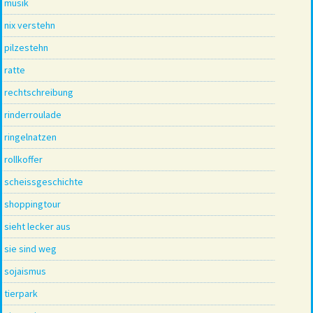
musik
nix verstehn
pilzestehn
ratte
rechtschreibung
rinderroulade
ringelnatzen
rollkoffer
scheissgeschichte
shoppingtour
sieht lecker aus
sie sind weg
sojaismus
tierpark