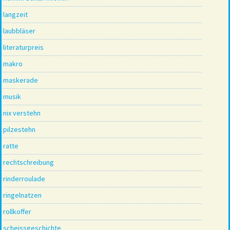
langzeit
laubbläser
literaturpreis
makro
maskerade
musik
nix verstehn
pilzestehn
ratte
rechtschreibung
rinderroulade
ringelnatzen
rollkoffer
scheissgeschichte