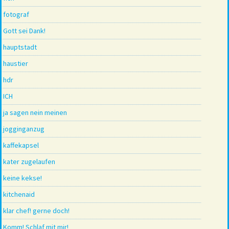
fotograf
Gott sei Dank!
hauptstadt
haustier
hdr
ICH
ja sagen nein meinen
jogginganzug
kaffekapsel
kater zugelaufen
keine kekse!
kitchenaid
klar chef! gerne doch!
Komm! Schlaf mit mir!