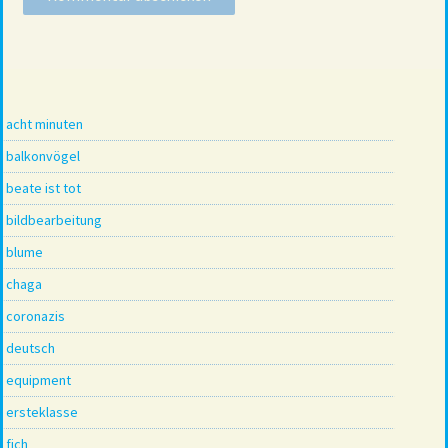
acht minuten
balkonvögel
beate ist tot
bildbearbeitung
blume
chaga
coronazis
deutsch
equipment
ersteklasse
fich