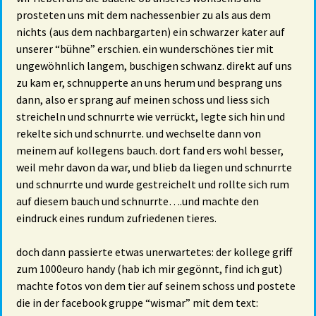
prosteten uns mit dem nachessenbier zu als aus dem
nichts (aus dem nachbargarten) ein schwarzer kater auf
unserer “bühne” erschien. ein wunderschönes tier mit
ungewöhnlich langem, buschigen schwanz. direkt auf uns
zu kam er, schnupperte an uns herum und besprang uns
dann, also er sprang auf meinen schoss und liess sich
streicheln und schnurrte wie verrückt, legte sich hin und
rekelte sich und schnurrte. und wechselte dann von
meinem auf kollegens bauch. dort fand ers wohl besser,
weil mehr davon da war, und blieb da liegen und schnurrte
und schnurrte und wurde gestreichelt und rollte sich rum
auf diesem bauch und schnurrte….und machte den
eindruck eines rundum zufriedenen tieres.
doch dann passierte etwas unerwartetes: der kollege griff
zum 1000euro handy (hab ich mir gegönnt, find ich gut)
machte fotos von dem tier auf seinem schoss und postete
die in der facebook gruppe “wismar” mit dem text: