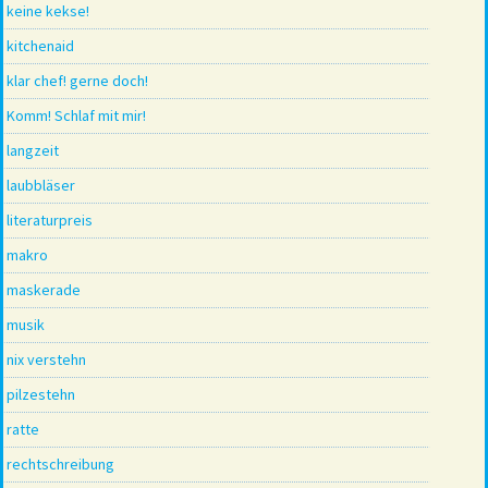
keine kekse!
kitchenaid
klar chef! gerne doch!
Komm! Schlaf mit mir!
langzeit
laubbläser
literaturpreis
makro
maskerade
musik
nix verstehn
pilzestehn
ratte
rechtschreibung