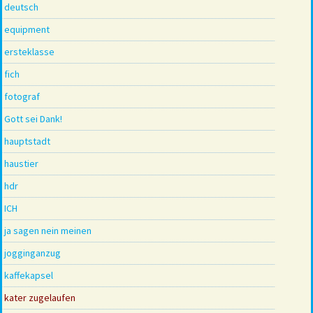
deutsch
equipment
ersteklasse
fich
fotograf
Gott sei Dank!
hauptstadt
haustier
hdr
ICH
ja sagen nein meinen
jogginganzug
kaffekapsel
kater zugelaufen