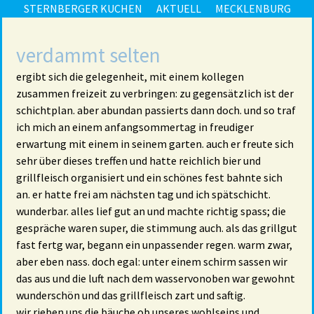
STERNBERGER KUCHEN
AKTUELL
MECKLENBURG
verdammt selten
ergibt sich die gelegenheit, mit einem kollegen
zusammen freizeit zu verbringen: zu gegensätzlich ist der
schichtplan. aber abundan passierts dann doch. und so traf
ich mich an einem anfangsommertag in freudiger
erwartung mit einem in seinem garten. auch er freute sich
sehr über dieses treffen und hatte reichlich bier und
grillfleisch organisiert und ein schönes fest bahnte sich
an. er hatte frei am nächsten tag und ich spätschicht.
wunderbar. alles lief gut an und machte richtig spass; die
gespräche waren super, die stimmung auch. als das grillgut
fast fertg war, begann ein unpassender regen. warm zwar,
aber eben nass. doch egal: unter einem schirm sassen wir
das aus und die luft nach dem wasservonoben war gewohnt
wunderschön und das grillfleisch zart und saftig.
wir rieben uns die bäuche ob unseres wohlseins und