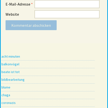
E-Mail-Adresse
*
Website
acht minuten
balkonvögel
beate ist tot
bildbearbeitung
blume
chaga
coronazis