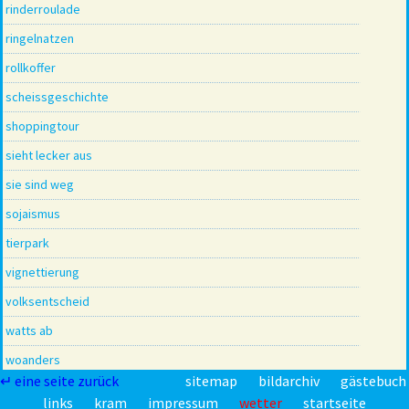
rinderroulade
ringelnatzen
rollkoffer
scheissgeschichte
shoppingtour
sieht lecker aus
sie sind weg
sojaismus
tierpark
vignettierung
volksentscheid
watts ab
woanders
↵ eine seite zurück
sitemap
bildarchiv
gästebuch
Zimmerpflanzen
links
kram
impressum
wetter
startseite