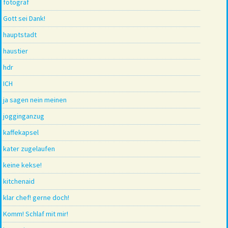
fotograf
Gott sei Dank!
hauptstadt
haustier
hdr
ICH
ja sagen nein meinen
jogginganzug
kaffekapsel
kater zugelaufen
keine kekse!
kitchenaid
klar chef! gerne doch!
Komm! Schlaf mit mir!