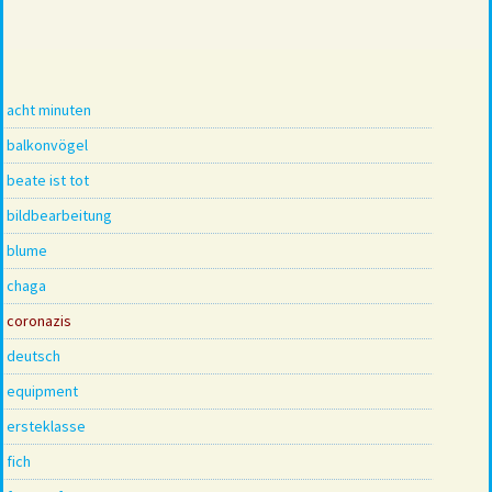
acht minuten
balkonvögel
beate ist tot
bildbearbeitung
blume
chaga
coronazis
deutsch
equipment
ersteklasse
fich