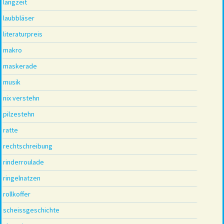
langzeit
laubbläser
literaturpreis
makro
maskerade
musik
nix verstehn
pilzestehn
ratte
rechtschreibung
rinderroulade
ringelnatzen
rollkoffer
scheissgeschichte