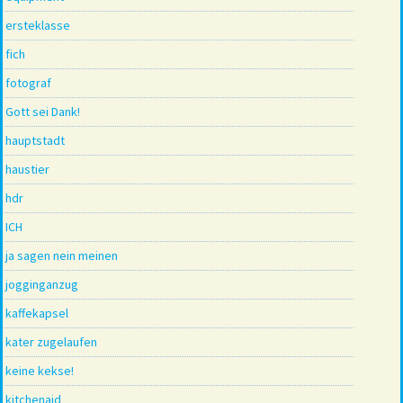
ersteklasse
fich
fotograf
Gott sei Dank!
hauptstadt
haustier
hdr
ICH
ja sagen nein meinen
jogginganzug
kaffekapsel
kater zugelaufen
keine kekse!
kitchenaid