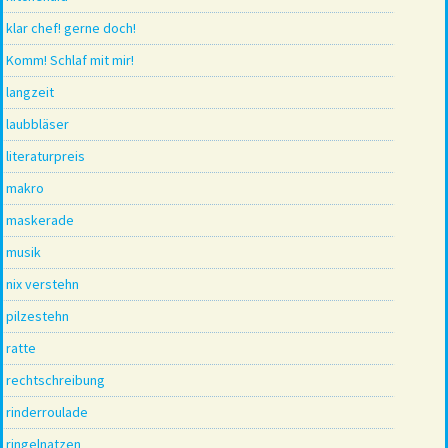
klar chef! gerne doch!
Komm! Schlaf mit mir!
langzeit
laubbläser
literaturpreis
makro
maskerade
musik
nix verstehn
pilzestehn
ratte
rechtschreibung
rinderroulade
ringelnatzen