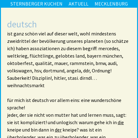
STERNBERGER KUCHEN
AKTUELL
MECKLENBURG
deutsch
ist ganz schön viel auf dieser welt, wohl mindestens
zweidrittel der bevölkerung unseres planeten (so schätze
ich) haben assoziationen zu diesem begriff: mercedes,
weltkrieg, flüchtlinge, gelobtes land, bayern münchen,
oktoberfest, qualität, mauer, rammstein, bmw, audi,
volkswagen, hsv, dortmund, angela, ddr, Ordnung!
Sauberkeit! Disziplin!, hitler, stasi. dirndl…
weihnachtsmarkt
für mich ist deutsch vor allem eins: eine wunderschöne
sprache!
jeder, der sie nicht von mutter hat und lernen muss, sagt:
sie ist kompliziert! und unlogisch: warum gehe ich in
die
kneipe und bin dann in
der
kneipe? was ist ein
überholender, was ein zu überholender, was ein