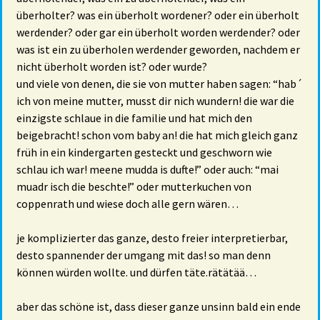
überholter? was ein überholt wordener? oder ein überholt
werdender? oder gar ein überholt worden werdender? oder
was ist ein zu überholen werdender geworden, nachdem er
nicht überholt worden ist? oder wurde?
und viele von denen, die sie von mutter haben sagen: “hab´
ich von meine mutter, musst dir nich wundern! die war die
einzigste schlaue in die familie und hat mich den
beigebracht! schon vom baby an! die hat mich gleich ganz
früh in ein kindergarten gesteckt und geschworn wie
schlau ich war! meene mudda is dufte!” oder auch: “mai
muadr isch die beschte!” oder mutterkuchen von
coppenrath und wiese doch alle gern wären…
je komplizierter das ganze, desto freier interpretierbar,
desto spannender der umgang mit das! so man denn
können würden wollte. und dürfen täte.rätätää…
aber das schöne ist, dass dieser ganze unsinn bald ein ende