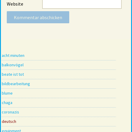
Website
acht minuten
balkonvögel
beate ist tot
bildbearbeitung
blume
chaga
coronazis
deutsch
equipment