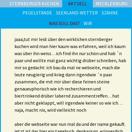
STERNBERGER KUCHEN
AKTUELL
MECKLENBURG
PEGELSTÄNDE
SEENLAND-WETTER
SZÄHNE
WAS SOLL DAS?
WIR
jaaa,tut mir leid: über den wirklichen sternberger
kuchen wird man hier kaum was erfahren, weil ich kaum
was über ihn weiss…ich find ihn nur schön und hab ´n
paar und wollte mal ganz wichtig drüber schreiben, hab
mir so gedacht: ich bau da mal ne webseite, mach die
leute neugierig und krieg dann irgendwie ´n paar
zusammen, die mit mir über diese feinen steine
genaueuphorisch wie ich recherchieren und
biertrinkend drüber labernd zusammentreffen…hat
aber nicht geklappt, will irgendwie keiner so wie ich…
naja, macht nix, wird vielleicht noch
aber die webseite war nun mal da und der name gekauft.
jetzt ist das hier ein tagebuch, denkarium, erinnerdich