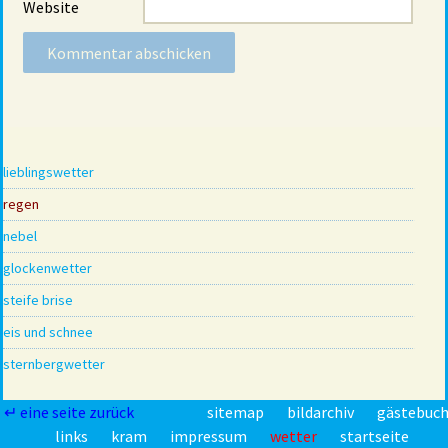
Website
lieblingswetter
regen
nebel
glockenwetter
steife brise
eis und schnee
sternbergwetter
↵ eine seite zurück
sitemap
bildarchiv
gästebuc
links
kram
impressum
wetter
startseite