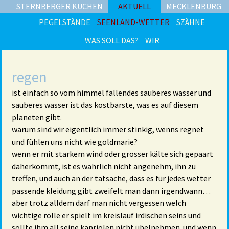
STERNBERGER KUCHEN
AKTUELL
MECKLENBURG
PEGELSTÄNDE
SEENLAND-WETTER
SZÄHNE
WAS SOLL DAS?
WIR
regen
ist einfach so vom himmel fallendes sauberes wasser und
sauberes wasser ist das kostbarste, was es auf diesem
planeten gibt.
warum sind wir eigentlich immer stinkig, wenns regnet
und fühlen uns nicht wie goldmarie?
wenn er mit starkem wind oder grosser kälte sich gepaart
daherkommt, ist es wahrlich nicht angenehm, ihn zu
treffen, und auch an der tatsache, dass es für jedes wetter
passende kleidung gibt zweifelt man dann irgendwann…
aber trotz alldem darf man nicht vergessen welch
wichtige rolle er spielt im kreislauf irdischen seins und
sollte ihm all seine kapriolen nicht übelnehmen. und wenn