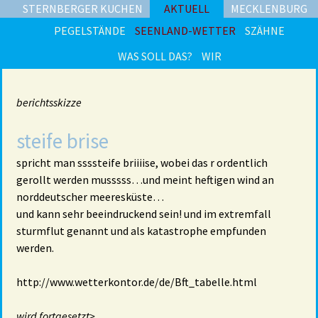
STERNBERGER KUCHEN
AKTUELL
MECKLENBURG
PEGELSTÄNDE
SEENLAND-WETTER
SZÄHNE
WAS SOLL DAS?
WIR
berichtsskizze
steife brise
spricht man ssssteife briiiise, wobei das r ordentlich
gerollt werden musssss…und meint heftigen wind an
norddeutscher meeresküste…
und kann sehr beeindruckend sein! und im extremfall
sturmflut genannt und als katastrophe empfunden
werden.
http://www.wetterkontor.de/de/Bft_tabelle.html
wird fortgesetzt>