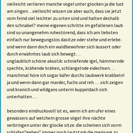
vielleicht verlieren manche vögel unter glocken ja die lust
am singen…vielleicht wissen sie aber auch, dass sie jetzt
vom feind viel leichter zu orten sind und halten deshalb
den schnabel? meine eigenen schritte im gefallenen laub
sind so unangenehm ruhestörend, dass ich am liebsten
einfach nur bewegungslos dasitze oder stehe und erlebe.
und wenn dann doch ein waldbewohner sich äussert oder
durch erwähntes laub sich bewegt…
unglaublich schöne akustik: schniefende igel, hämmernde
spechte, krähende krähen, schlängelnde eidechsen…
manchmal höre ich sogar käfer durchs laubwerk krabbeln!
ja und wenn dann gar marder, fuchs und reh … sich zeigen
und kranich und wildgans unterm kuppeldach sich
unterhalten…
besonders eindrucksvoll ist es, wenn ich am ufer eines
gewässers auf welchem grosse vögel ihre nächte
verbringen unter der glocke sitze: die scheinen sich vorm
schlafen”gehen” immer noch lautstark die meinung zu