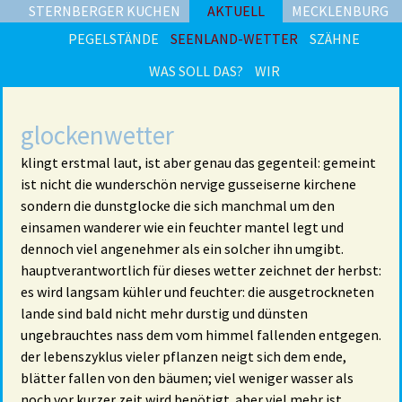
STERNBERGER KUCHEN
AKTUELL
MECKLENBURG
PEGELSTÄNDE
SEENLAND-WETTER
SZÄHNE
WAS SOLL DAS?
WIR
glockenwetter
klingt erstmal laut, ist aber genau das gegenteil: gemeint
ist nicht die wunderschön nervige gusseiserne kirchene
sondern die dunstglocke die sich manchmal um den
einsamen wanderer wie ein feuchter mantel legt und
dennoch viel angenehmer als ein solcher ihn umgibt.
hauptverantwortlich für dieses wetter zeichnet der herbst:
es wird langsam kühler und feuchter: die ausgetrockneten
lande sind bald nicht mehr durstig und dünsten
ungebrauchtes nass dem vom himmel fallenden entgegen.
der lebenszyklus vieler pflanzen neigt sich dem ende,
blätter fallen von den bäumen; viel weniger wasser als
noch vor kurzer zeit wird benötigt. aber viel mehr ist