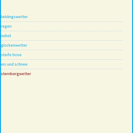
lieblingswetter
regen
nebel
glockenwetter
steife brise
eis und schnee
sternbergwetter