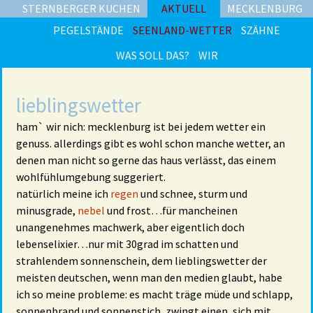
STERNBERGER KUCHEN
AKTUELL
MECKLENBURG
PEGELSTÄNDE
SEENLAND-WETTER
SZÄHNE
WAS SOLL DAS?
WIR
lieblingswetter
ham` wir nich: mecklenburg ist bei jedem wetter ein
genuss. allerdings gibt es wohl schon manche wetter, an
denen man nicht so gerne das haus verlässt, das einem
wohlfühlumgebung suggeriert.
natürlich meine ich
regen
und schnee, sturm und
minusgrade,
nebel
und frost…für mancheinen
unangenehmes machwerk, aber eigentlich doch
lebenselixier…nur mit 30grad im schatten und
strahlendem sonnenschein, dem lieblingswetter der
meisten deutschen, wenn man den medien glaubt, habe
ich so meine probleme: es macht träge müde und schlapp,
sonnenbrand und sonnenstich, zwingt einen, sich mit